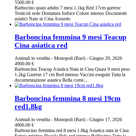
5500.00 €
Barbocino quasi adulto 7 mesi 1.1kg Red 17cm garrese
Testicoli sede Dentatura forbice Colore intenso Documenti
asiatici Nato in Cina Assurdo
Barboncina femmina 9 mesi Teacup
Cina asiatica red
Animali in vendita
-
Monopoli (Bari)
-
Giugno 29, 2026
4900.00 €
Barboncina Teacup Asiatica Nata in Cina Quasi 9 mesi peso
1.2kg Garrese 17 cm Red intenso Vaccini eseguiti Tutta la
documentazione asiatica Bella come...
Barboncina femmina 8 mesi 19cm
red1.8kg
Animali in vendita
-
Monopoli (Bari)
-
Giugno 17, 2026
4900.00 €
Barboncino femmina red 8 mesi 1.8kg Asiatica nata in Cina
Futura minitoy Piccola Pelo red intenso Bellissima Tutta la