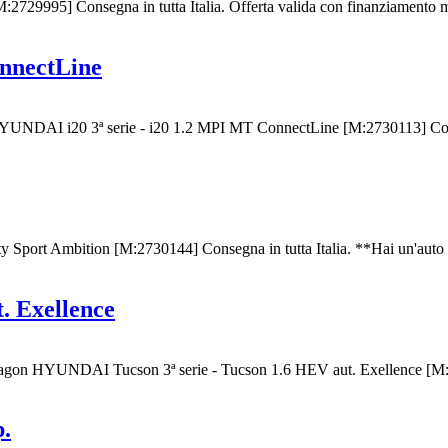
29995] Consegna in tutta Italia. Offerta valida con finanziamento mi
nnectLine
DAI i20 3ª serie - i20 1.2 MPI MT ConnectLine [M:2730113] Consegn
ity Sport Ambition [M:2730144] Consegna in tutta Italia. **Hai 
. Exellence
gon HYUNDAI Tucson 3ª serie - Tucson 1.6 HEV aut. Exellence [M:27
.