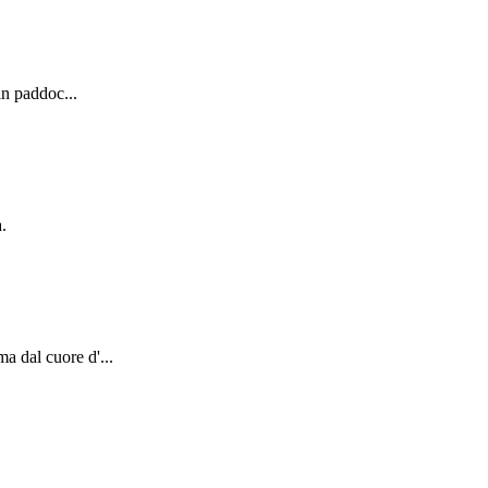
in paddoc...
.
a dal cuore d'...