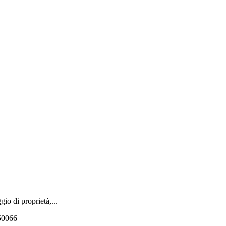
io di proprietà,...
550066